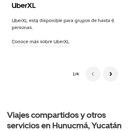
UberXL
Cuan
viaj
UberXL está disponible para grupos de hasta 6
prop
personas.
Obté
Conoce más sobre UberXL
1/4
Viajes compartidos y otros
servicios en Hunucmá, Yucatán