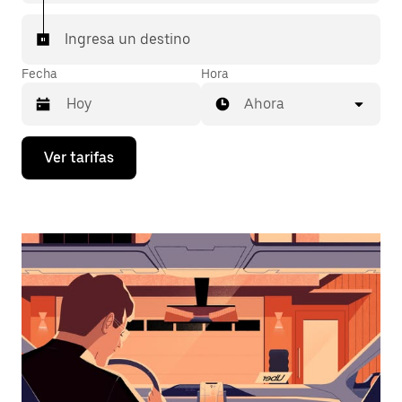
Ingresa un destino
Fecha
Hora
Ahora
Presiona
Ver tarifas
la
flecha
hacia
abajo
para
interactuar
con
el
calendario
y
selecciona
una
fecha.
Presiona
la