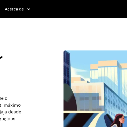
Acerca de
r
te o
 el máximo
iaja desde
onocidos