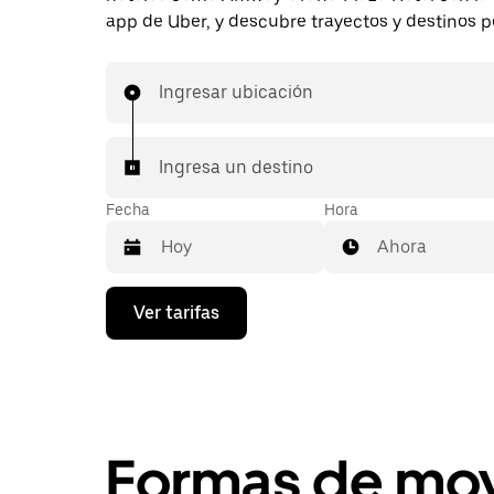
app de Uber, y descubre trayectos y destinos p
Ingresar ubicación
Ingresa un destino
Fecha
Hora
Ahora
Presiona
Ver tarifas
la
flecha
hacia
abajo
para
interactuar
con
Formas de mov
el
calendario