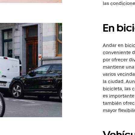
las condiciones
En bic
Andar en bici
conveniente de
por ofrecer di
mantiene una 
varios vecindar
la ciudad. Aun
bicicleta, las
es importante
también ofrec
mayor flexibili
Vehícu