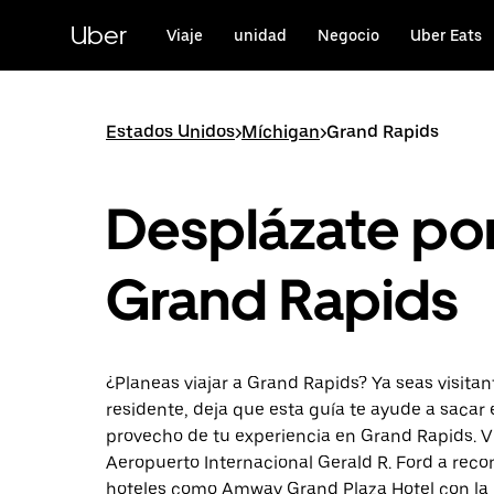
Saltar
al
Uber
Viaje
unidad
Negocio
Uber Eats
contenido
principal
Estados Unidos
>
Míchigan
>
Grand Rapids
Desplázate po
Grand Rapids
¿Planeas viajar a Grand Rapids? Ya seas visitan
residente, deja que esta guía te ayude a sacar
provecho de tu experiencia en Grand Rapids. V
Aeropuerto Internacional Gerald R. Ford a rec
hoteles como Amway Grand Plaza Hotel con la