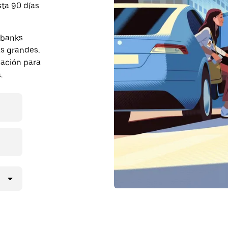
sta 90 días
rbanks
s grandes.
pación para
.