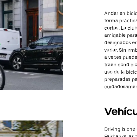
Andar en bici
forma práctic
cortas. La ciu
amigable para 
designados en
variar. Sin em
a veces puede
traen condicio
uso de la bici
preparadas pa
cuidadosamente
Vehícu
Driving is one
Fairbanks, as 