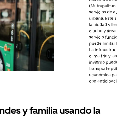
(Metropolita
servicios de a
urbana. Este 
la ciudad y ll
ciudad y área
servicio funci
puede limitar l
La infraestruc
clima frío y l
invierno puede
transporte púb
económica para
con anticipaci
ndes y familia usando la