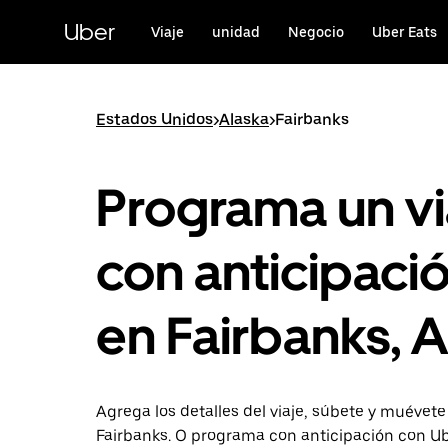
Saltar
al
Uber
Viaje
unidad
Negocio
Uber Eats
contenido
principal
Estados Unidos
>
Alaska
>
Fairbanks
Programa un vi
con anticipaci
en Fairbanks, 
Agrega los detalles del viaje, súbete y muévete
Fairbanks. O programa con anticipación con Ub