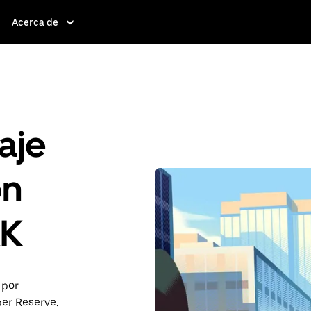
Acerca de
aje
ón
AK
 por
er Reserve.