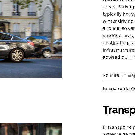
areas. Parking 
typically heav
winter drivin
and ice, so ve
studded tires
destinations 
infrastructure
advised durin
Solicita un vi
Busca renta d
Transp
El transporte 
Sistema de tra