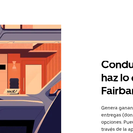
Condu
haz lo
Fairba
Genera gananc
entregas (don
opciones. Pued
través de la a