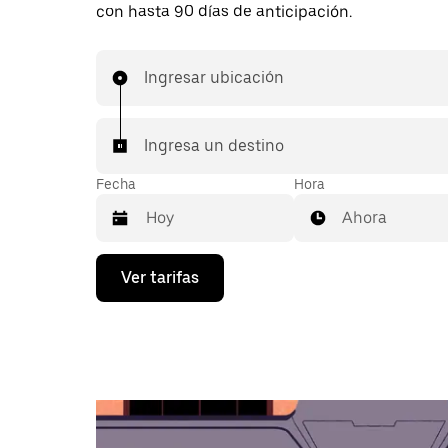
con hasta 90 días de anticipación.
Ingresar ubicación
Ingresa un destino
Fecha
Hora
Ahora
Presiona
Ver tarifas
la
flecha
hacia
abajo
para
interactuar
con
el
calendario
y