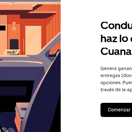
Condu
haz lo
Cuana
Genera gananc
entregas (don
opciones. Pued
través de la a
Comenzar