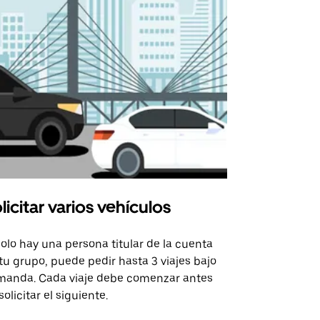
licitar varios vehículos
Uber Shu
solo hay una persona titular de la cuenta
La opción de
tu grupo, puede pedir hasta 3 viajes bajo
rutas selecc
anda. Cada viaje debe comenzar antes
sedes de ev
solicitar el siguiente.
Consulta la 