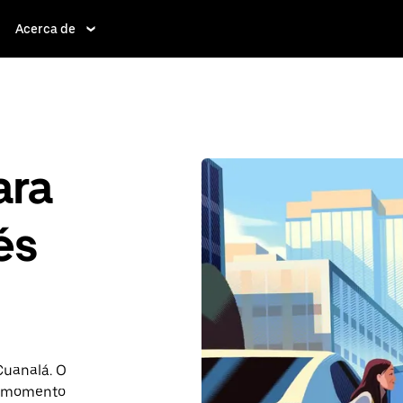
Acerca de
ara
és
 Cuanalá. O
r momento