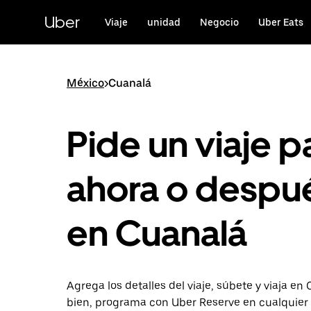
Saltar
al
Uber
Viaje
unidad
Negocio
Uber Eats
contenido
principal
México
>
Cuanalá
Pide un viaje p
ahora o despu
en Cuanalá
Agrega los detalles del viaje, súbete y viaja en
bien, programa con Uber Reserve en cualquie