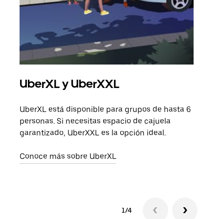
UberXL y UberXXL
Via
UberXL está disponible para grupos de hasta 6
Cuan
personas. Si necesitas espacio de cajuela
viaj
garantizado, UberXXL es la opción ideal.
prop
Conoce más sobre UberXL
Obté
1/4