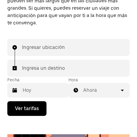
pueden ser más largos que en las ciudades más
grandes. Si quieres, puedes reservar un viaje con
anticipación para que vayan por ti a la hora que más
te convenga.
Ingresar ubicación
Ingresa un destino
Fecha
Hora
Ahora
Presiona
Ver tarifas
la
flecha
hacia
abajo
para