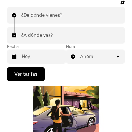
¿De dónde vienes?
¿A dónde vas?
Fecha
Hora
Ahora
Presiona
Ver tarifas
la
flecha
hacia
abajo
para
interactuar
con
el
calendario
y
selecciona