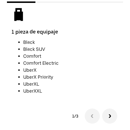
1 pieza de equipaje
2 pi
Black
Black SUV
Comfort
Comfort Electric
UberX
UberX Priority
UberXL
UberXXL
1/3