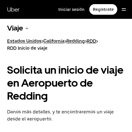
Saltar
al
Uber
Iniciar sesión
Regístrate
contenido
principal
Viaje
Estados Unidos
>
California
>
Redding
>
RDD
>
RDD Inicio de viaje
Solicita un inicio de viaje
en Aeropuerto de
Redding
Danos más detalles, y te encontraremos un viaje
desde el aeropuerto.