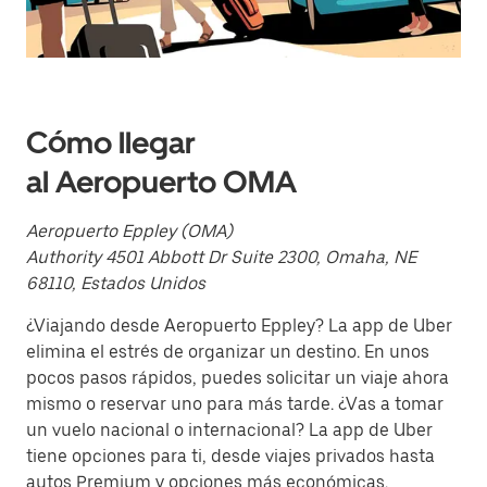
fecha.
Presiona
la
tecla Esc
para
cerrar
el
Cómo llegar
calendario.
al Aeropuerto OMA
Aeropuerto Eppley (OMA)
Authority 4501 Abbott Dr Suite 2300, Omaha, NE
68110, Estados Unidos
¿Viajando desde Aeropuerto Eppley? La app de Uber
elimina el estrés de organizar un destino. En unos
pocos pasos rápidos, puedes solicitar un viaje ahora
mismo o reservar uno para más tarde. ¿Vas a tomar
un vuelo nacional o internacional? La app de Uber
tiene opciones para ti, desde viajes privados hasta
autos Premium y opciones más económicas.