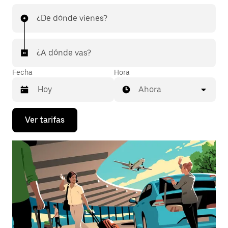
¿De dónde vienes?
¿A dónde vas?
Fecha
Hora
Ahora
Presiona
Ver tarifas
la
flecha
hacia
abajo
para
interactuar
con
el
calendario
y
selecciona
una