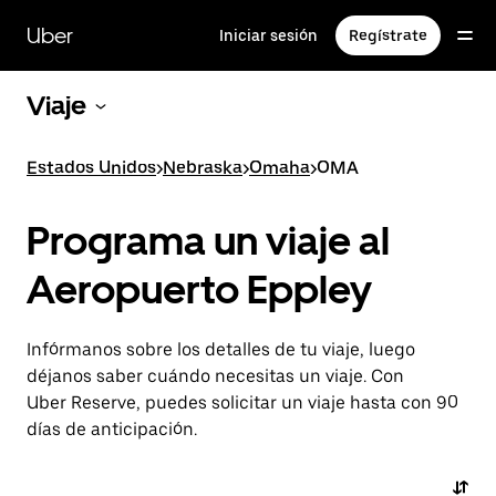
Saltar
al
Uber
Iniciar sesión
Regístrate
contenido
principal
Viaje
Estados Unidos
>
Nebraska
>
Omaha
>
OMA
Programa un viaje al
Aeropuerto Eppley
Infórmanos sobre los detalles de tu viaje, luego
déjanos saber cuándo necesitas un viaje. Con
Uber Reserve, puedes solicitar un viaje hasta con 90
días de anticipación.