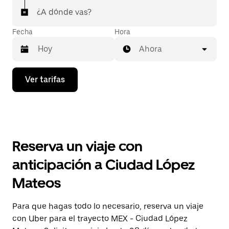
¿A dónde vas?
Fecha
Hora
Ahora
Presiona
Ver tarifas
la
flecha
hacia
abajo
para
interactuar
con
Reserva un viaje con
el
calendario
anticipación a Ciudad López
y
selecciona
Mateos
una
fecha.
Presiona
Para que hagas todo lo necesario, reserva un viaje
la
con Uber para el trayecto MEX - Ciudad López
tecla Esc