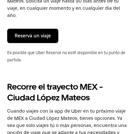
para
Mateos. Solicita un viaje hasta 90 días antes de tu
cerrar
viaje, en cualquier momento y en cualquier día del
el
año.
calendario.
Reserva un viaje
Es posible que Uber Reserve no esté disponible en tu punto de
partida.
Recorre el trayecto MEX -
Ciudad López Mateos
Cuando viajes con la app de Uber en tu próximo viaje
de MEX a Ciudad López Mateos, tienes opciones. Ya
sea que solo viajes tú o más personas, encuentra una
opción de viaje que se adapte a tus necesidades y