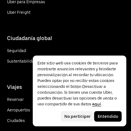
Uber para Empresas
Uber Freight
Ciudadanía global
Seguridad
Sustentabilidad
Este sitio web usa cookies de terceros para
mostrarte anuncios relevantes y brindarte
personalización al recordar tu ubicación.
Puedes optar por no recibir estas cookies
Viajes
seleccionando el botón Desactivar a
continuación. Si tienes una cuenta Uber,
puedes desactivar las opciones de venta o
Reservar
uso compartido de sus datos
aquí
.
Aeropuertos
No participar
Entendido
Ciudades