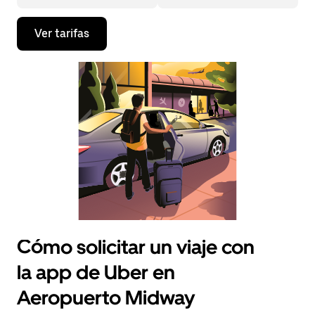
Presiona
Ver tarifas
la
flecha
hacia
abajo
para
interactuar
con
el
calendario
y
selecciona
una
fecha.
Presiona
la
tecla Esc
para
Cómo solicitar un viaje con
cerrar
el
la app de Uber en
calendario.
Aeropuerto Midway