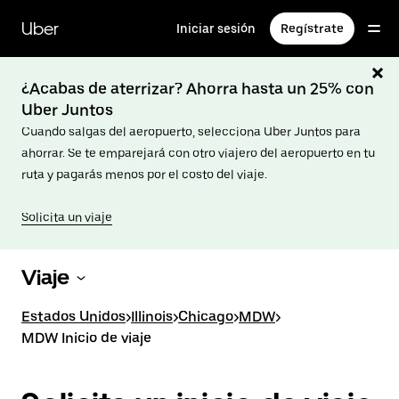
Saltar
al
Uber
Iniciar sesión
Regístrate
contenido
principal
¿Acabas de aterrizar? Ahorra hasta un 25% con
Uber Juntos
Cuando salgas del aeropuerto, selecciona Uber Juntos para
ahorrar. Se te emparejará con otro viajero del aeropuerto en tu
ruta y pagarás menos por el costo del viaje.
Solicita un viaje
Viaje
Estados Unidos
>
Illinois
>
Chicago
>
MDW
>
MDW Inicio de viaje