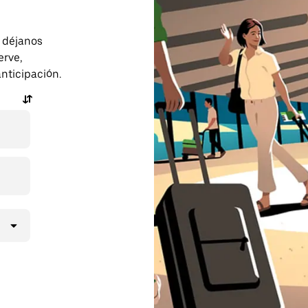
o déjanos
erve,
anticipación.