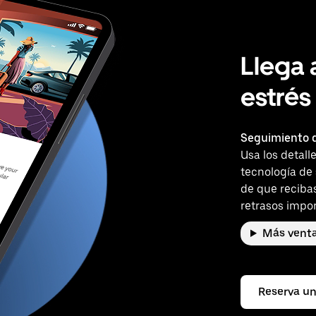
Llega 
estrés
Seguimiento d
Usa los detall
tecnología de
de que reciba
retrasos impor
Más venta
Reserva un