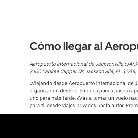
abajo
para
interactuar
con
el
calendario
y
selecciona
Cómo llegar al Aero
una
fecha.
Presiona
la
Aeropuerto Internacional de Jacksonville (JAX)
tecla Esc
2400 Yankee Clipper Dr, Jacksonville, FL 32218
para
cerrar
¿Viajando desde Aeropuerto Internacional de Ja
el
calendario.
organizar un destino. En unos pocos pasos rápi
uno para más tarde. ¿Vas a tomar un vuelo nac
para ti, desde viajes privados hasta autos Pr