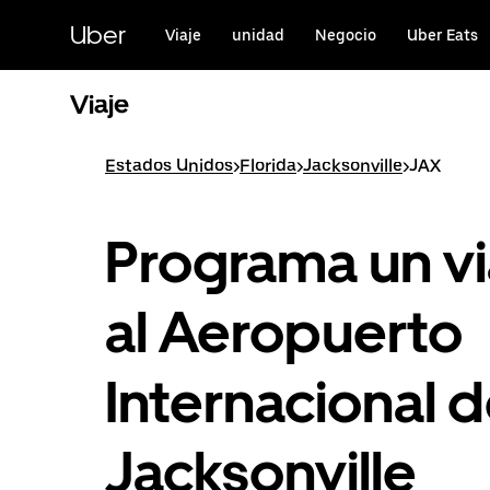
Saltar
al
Uber
Viaje
unidad
Negocio
Uber Eats
contenido
principal
Viaje
Estados Unidos
>
Florida
>
Jacksonville
>
JAX
Programa un vi
al Aeropuerto
Internacional 
Jacksonville