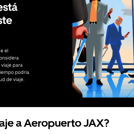
está
ste
e el
onsidera
 viaje para
tiempo podría
ud de viaje.
iaje a Aeropuerto JAX?