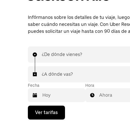
Infórmanos sobre los detalles de tu viaje, lueg
saber cuándo necesitas un viaje. Con Uber Res
puedes solicitar un viaje hasta con 90 días de 
¿De dónde vienes?
¿A dónde vas?
Fecha
Hora
Ahora
Presiona
Ver tarifas
la
flecha
hacia