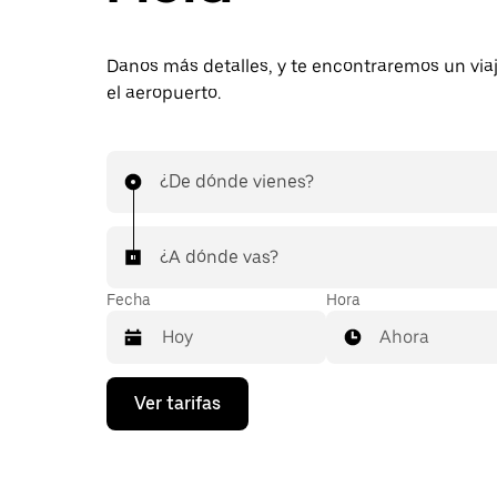
Danos más detalles, y te encontraremos un via
el aeropuerto.
¿De dónde vienes?
¿A dónde vas?
Fecha
Hora
Ahora
Presiona
Ver tarifas
la
flecha
hacia
abajo
para