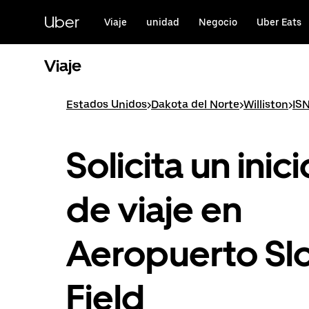
Saltar
al
Uber
Viaje
unidad
Negocio
Uber Eats
contenido
principal
Viaje
Estados Unidos
>
Dakota del Norte
>
Williston
>
IS
Solicita un inici
de viaje en
Aeropuerto Slo
Field