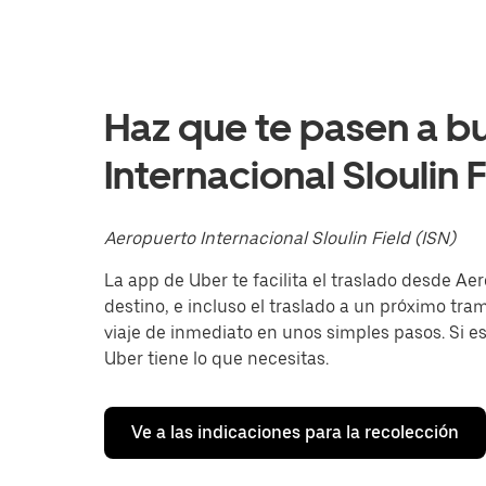
interactuar
con
el
calendario
y
selecciona
Haz que te pasen a b
una
fecha.
Internacional Sloulin F
Presiona
la
tecla Esc
para
Aeropuerto Internacional Sloulin Field (ISN)
cerrar
el
La app de Uber te facilita el traslado desde Aer
calendario.
destino, e incluso el traslado a un próximo tramo
viaje de inmediato en unos simples pasos. Si es 
Uber tiene lo que necesitas.
Ve a las indicaciones para la recolección