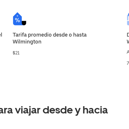
l
Tarifa promedio desde o hasta
Wilmington
A
$21
7
a viajar desde y hacia