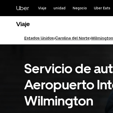
Saltar
al
Uber
Viaje
unidad
Negocio
Uber Eats
contenido
principal
Viaje
Estados Unidos
>
Carolina del Norte
>
Wilmingto
Servicio de au
Aeropuerto Int
Wilmington