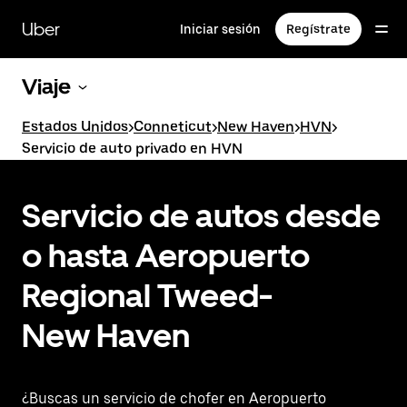
Saltar
al
Uber
Iniciar sesión
Regístrate
contenido
principal
Viaje
Estados Unidos
>
Conneticut
>
New Haven
>
HVN
>
Servicio de auto privado en HVN
Servicio de autos desde
o hasta Aeropuerto
Regional Tweed-
New Haven
¿Buscas un servicio de chofer en Aeropuerto