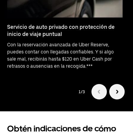
Servicio de auto privado con protección de
So
inicio de viaje puntual
¿N
Con la reservación avanzada de Uber Reserve,
Bu
puedes contar con llegadas confiables. Y si algo
pr
sale mal, recibirás hasta $120 en Uber Cash por
ta
retrasos o ausencias en la recogida.***
as
1/3
Obtén indicaciones de cómo