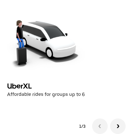
UberXL
P
Affordable rides for groups up to 6
Hi
1/3