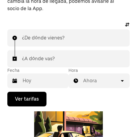
cambia la hora de llegada, podemos avisarle al
socio de la App.
¿De dónde vienes?
¿A dónde vas?
Fecha
Hora
Ahora
Presiona
Ver tarifas
la
flecha
hacia
abajo
para
interactuar
con