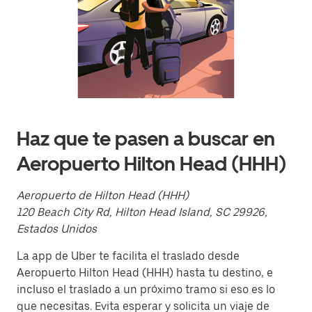
el
calendario
y
selecciona
una
fecha.
Presiona
la
tecla Esc
para
cerrar
Haz que te pasen a buscar en
el
calendario.
Aeropuerto Hilton Head (HHH)
Aeropuerto de Hilton Head (HHH)
120 Beach City Rd, Hilton Head Island, SC 29926,
Estados Unidos
La app de Uber te facilita el traslado desde
Aeropuerto Hilton Head (HHH) hasta tu destino, e
incluso el traslado a un próximo tramo si eso es lo
que necesitas. Evita esperar y solicita un viaje de