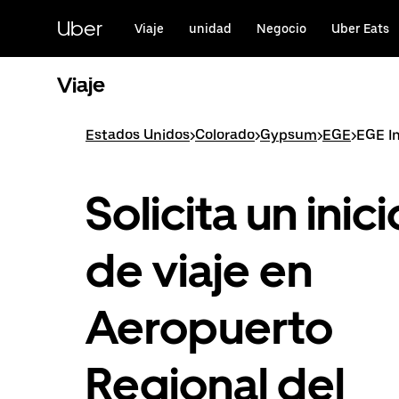
Saltar
al
Uber
Viaje
unidad
Negocio
Uber Eats
contenido
principal
Viaje
Estados Unidos
>
Colorado
>
Gypsum
>
EGE
>
EGE In
Solicita un inici
de viaje en
Aeropuerto
Regional del