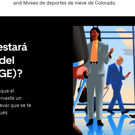
and Museo de deportes de nieve de Colorado.
estará
del
GE)?
 que el
ervaste un
evar que se te
pués