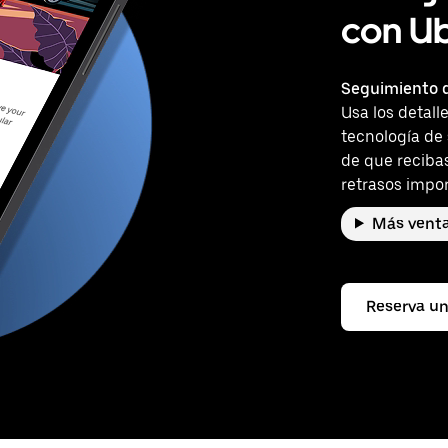
con U
Seguimiento d
Usa los detall
tecnología de
de que reciba
retrasos impor
Más venta
Reserva un