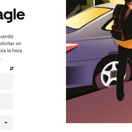
agle
 cuando
licitar un
bia la hora
.