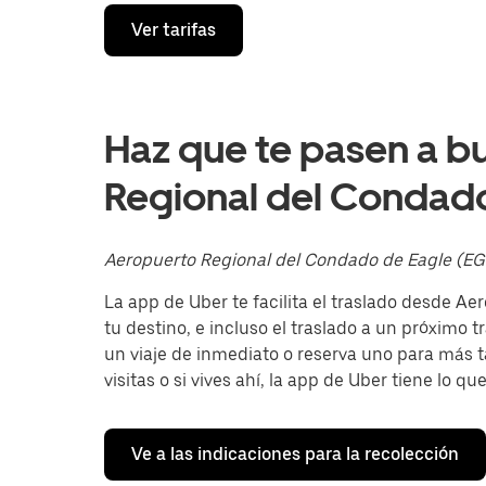
Presiona
Ver tarifas
la
flecha
hacia
abajo
para
interactuar
Haz que te pasen a b
con
el
Regional del Condado
calendario
y
selecciona
una
Aeropuerto Regional del Condado de Eagle (EG
fecha.
Presiona
La app de Uber te facilita el traslado desde A
la
tu destino, e incluso el traslado a un próximo tr
tecla Esc
para
un viaje de inmediato o reserva uno para más t
cerrar
visitas o si vives ahí, la app de Uber tiene lo qu
el
calendario.
Ve a las indicaciones para la recolección