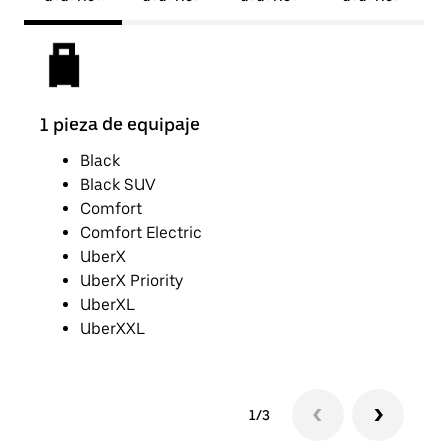
1 pieza de equipaje
2 pi
Black
Black SUV
Comfort
Comfort Electric
UberX
UberX Priority
UberXL
UberXXL
1/3