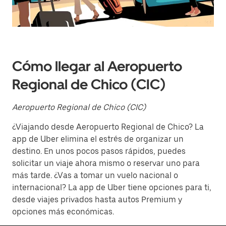
fecha.
Presiona
la
tecla Esc
para
cerrar
el
Cómo llegar al Aeropuerto
calendario.
Regional de Chico (CIC)
Aeropuerto Regional de Chico (CIC)
¿Viajando desde Aeropuerto Regional de Chico? La
app de Uber elimina el estrés de organizar un
destino. En unos pocos pasos rápidos, puedes
solicitar un viaje ahora mismo o reservar uno para
más tarde. ¿Vas a tomar un vuelo nacional o
internacional? La app de Uber tiene opciones para ti,
desde viajes privados hasta autos Premium y
opciones más económicas.