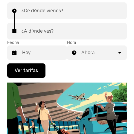
¿De dónde vienes?
¿A dónde vas?
Fecha
Hora
Ahora
Presiona
Ver tarifas
la
flecha
hacia
abajo
para
interactuar
con
el
calendario
y
selecciona
una