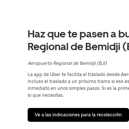
interactuar
con
el
calendario
y
selecciona
Haz que te pasen a b
una
fecha.
Regional de Bemidji (
Presiona
la
tecla Esc
para
Aeropuerto Regional de Bemidji (BJI)
cerrar
el
La app de Uber te facilita el traslado desde Ae
calendario.
incluso el traslado a un próximo tramo si eso es 
inmediato en unos simples pasos. Si es la primer
lo que necesitas.
Ve a las indicaciones para la recolección