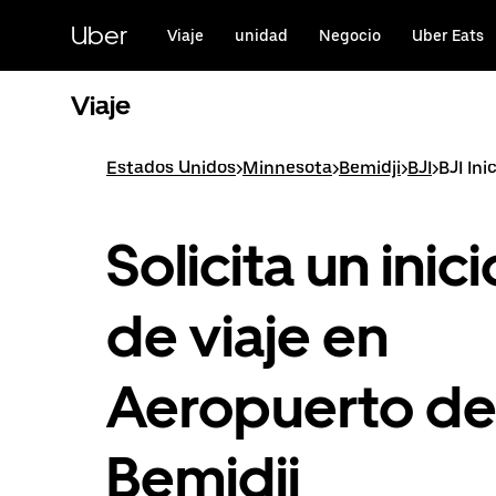
Saltar
al
Uber
Viaje
unidad
Negocio
Uber Eats
contenido
principal
Viaje
Estados Unidos
>
Minnesota
>
Bemidji
>
BJI
>
BJI Ini
Solicita un inici
de viaje en
Aeropuerto d
Bemidji