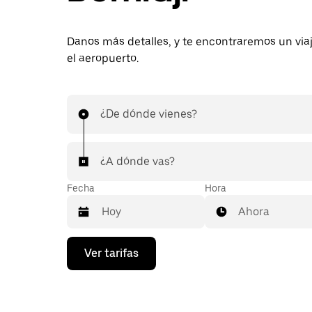
Danos más detalles, y te encontraremos un via
el aeropuerto.
¿De dónde vienes?
¿A dónde vas?
Fecha
Hora
Ahora
Presiona
Ver tarifas
la
flecha
hacia
abajo
para