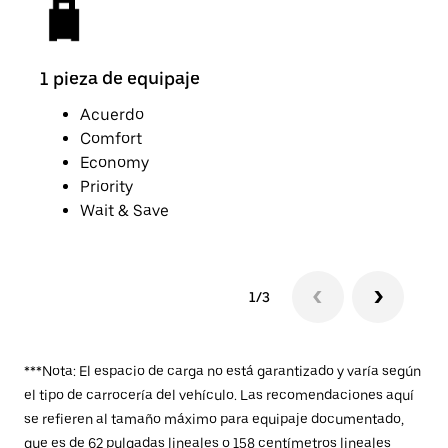
1 pieza de equipaje
2 pi
Acuerdo
Comfort
Economy
Priority
Wait & Save
1/3
***Nota: El espacio de carga no está garantizado y varía según
el tipo de carrocería del vehículo. Las recomendaciones aquí
se refieren al tamaño máximo para equipaje documentado,
que es de 62 pulgadas lineales o 158 centímetros lineales