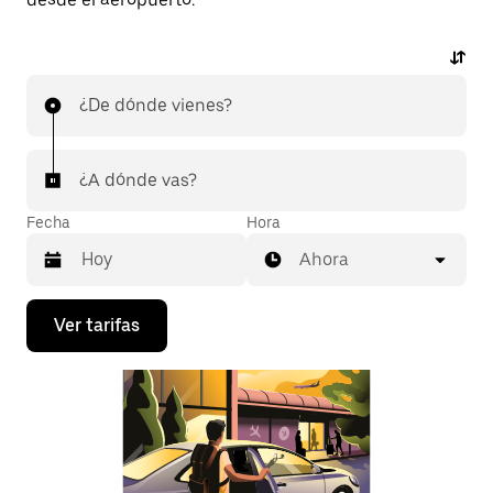
¿De dónde vienes?
¿A dónde vas?
Fecha
Hora
Ahora
Presiona
Ver tarifas
la
flecha
hacia
abajo
para
interactuar
con
el
calendario