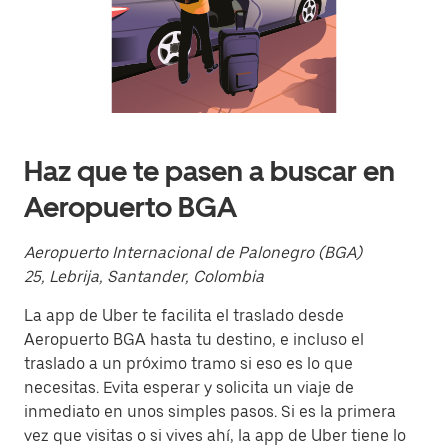
y
selecciona
una
fecha.
Presiona
la
tecla Esc
para
cerrar
Haz que te pasen a buscar en
el
calendario.
Aeropuerto BGA
Aeropuerto Internacional de Palonegro (BGA)
25, Lebrija, Santander, Colombia
La app de Uber te facilita el traslado desde
Aeropuerto BGA hasta tu destino, e incluso el
traslado a un próximo tramo si eso es lo que
necesitas. Evita esperar y solicita un viaje de
inmediato en unos simples pasos. Si es la primera
vez que visitas o si vives ahí, la app de Uber tiene lo