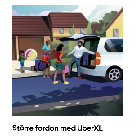
Större fordon med UberXL
Gr