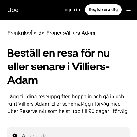
Hoppa
till
Uber
Logga in
Registrera dig
huvudinnehållet
Frankrike
>
Île-de-France
>
Villiers-Adam
Beställ en resa för nu
eller senare i Villiers-
Adam
Lägg till dina reseuppgifter, hoppa in och gå in och
runt Villiers-Adam. Eller schemalägg i förväg med
Uber Reserve när som helst upp till 90 dagar i förväg.
Ange plats