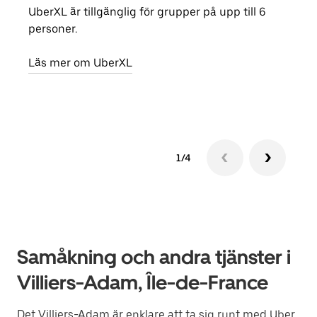
UberXL är tillgänglig för grupper på upp till 6
När d
personer.
din 
egen
Läs mer om UberXL
Läs 
1/4
Samåkning och andra tjänster i
Villiers-Adam, Île-de-France
Det Villiers-Adam är enklare att ta sig runt med Uber.