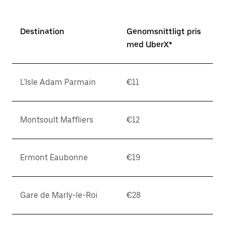
Destination
Genomsnittligt pris
med UberX*
L'Isle Adam Parmain
€11
Montsoult Maffliers
€12
Ermont Eaubonne
€19
Gare de Marly-le-Roi
€28