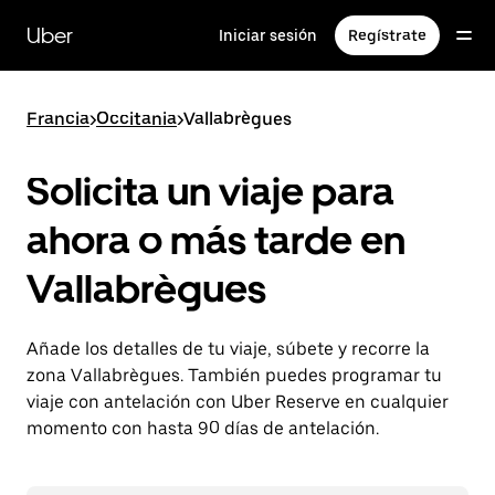
Ir
al
Uber
Iniciar sesión
Regístrate
contenido
principal
Francia
>
Occitania
>
Vallabrègues
Solicita un viaje para
ahora o más tarde en
Vallabrègues
Añade los detalles de tu viaje, súbete y recorre la
zona Vallabrègues. También puedes programar tu
viaje con antelación con Uber Reserve en cualquier
momento con hasta 90 días de antelación.