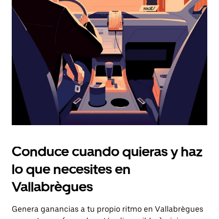
el
botón
de
escape
para
cerrar
el
calendario.
Conduce cuando quieras y haz
lo que necesites en
Vallabrègues
Genera ganancias a tu propio ritmo en Vallabrègues