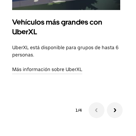
Vehículos más grandes con
Via
UberXL
Cuan
viaj
UberXL está disponible para grupos de hasta 6
prop
personas.
Obté
Más información sobre UberXL
1/4