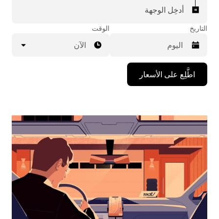
أدخِل الوجهة
التاريخ
الوقت
الآن
اضغط
اطَّلِع على الأسعار
على
مفتاح
السهم
المتجه
للأسفل
لاستخدام
التقويم
واختيار
التاريخ.
اضغط
على
زر
الخروج
لإغلاق
التقويم.