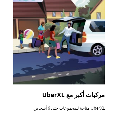
مركبات أكبر مع UberXL
الرح
UberXL متاحة للمجموعات حتى 6 أشخاص.
عند دع
الجما