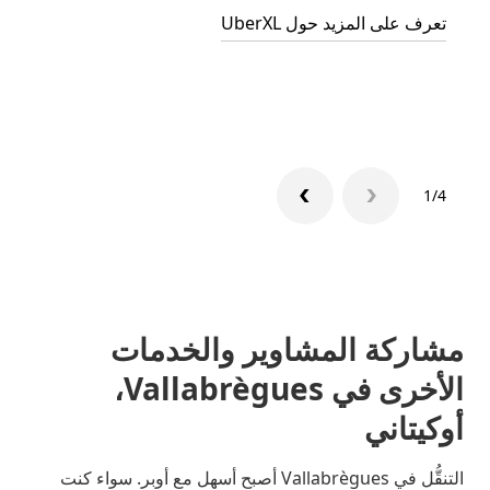
تعرف على المزيد حول UberXL
التوصي
تعرّف 
1/4
مشاركة المشاوير والخدمات
الأخرى في Vallabrègues،
أوكيتاني
التنقُّل في Vallabrègues أصبح أسهل مع أوبر. سواء كنت