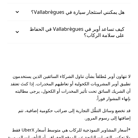
هل يمكنني استئجار سيارة في Vallabrègues؟
كيف تساعد أوبر في Vallabrègues في الحفاظ
على سلامة الركاب؟
لا تتهاون أوبر مُطلقاً بشأن تناول الشركاء السائقين الذين يستخدمون
تطبيق أوبر المشروبات الكحولية أو تعاطيهم المخدرات. إذا كنتَ تعتقد
أن الشريك السائق تحت تأثير المخدرات أو الكحول، يرجى مطالبته
بإنهاء المشوار فوراً.
قد تخضع وسائل التنقُّل التجارية إلى ضرائب حكومية إضافية، تتم
إضافتها إلى رسوم المرور.
*أسعار المشاوير النموذجية للركاب هي متوسط أسعار UberX فقط
ولا تعكس التغيرات الناتجة عن الموقع الجغرافي أو التأخيرات المرورية