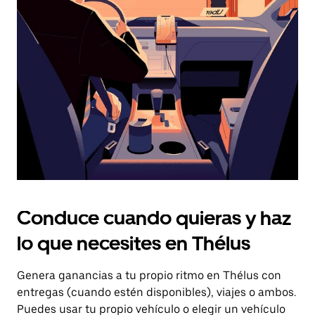
el
botón
de
escape
para
cerrar
el
calendario.
Conduce cuando quieras y haz
lo que necesites en Thélus
Genera ganancias a tu propio ritmo en Thélus con
entregas (cuando estén disponibles), viajes o ambos.
Puedes usar tu propio vehículo o elegir un vehículo