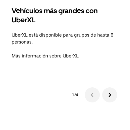
Vehículos más grandes con
Via
UberXL
Cuan
viaj
UberXL está disponible para grupos de hasta 6
prop
personas.
Obté
Más información sobre UberXL
1/4