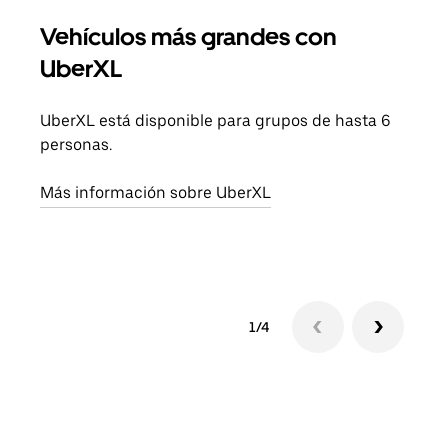
Vehículos más grandes con
Via
UberXL
Cuan
viaj
UberXL está disponible para grupos de hasta 6
prop
personas.
Obté
Más información sobre UberXL
1/4