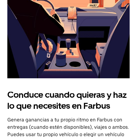
el
botón
de
escape
para
cerrar
el
calendario.
Conduce cuando quieras y haz
lo que necesites en Farbus
Genera ganancias a tu propio ritmo en Farbus con
entregas (cuando estén disponibles), viajes o ambos.
Puedes usar tu propio vehículo o elegir un vehículo