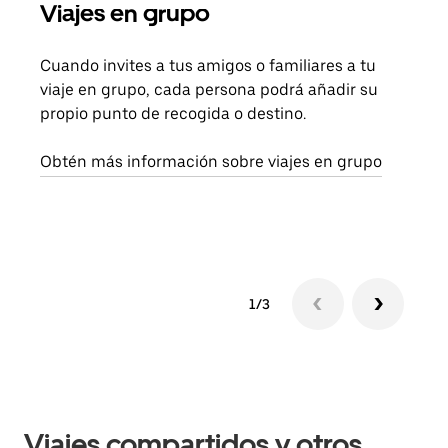
Viajes en grupo
Sol
Cuando invites a tus amigos o familiares a tu
Si s
viaje en grupo, cada persona podrá añadir su
pued
propio punto de recogida o destino.
viaj
sigu
Obtén más información sobre viajes en grupo
1/3
Viajes compartidos y otros