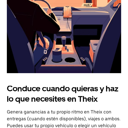
el
botón
de
escape
para
cerrar
el
calendario.
Conduce cuando quieras y haz
lo que necesites en Theix
Genera ganancias a tu propio ritmo en Theix con
entregas (cuando estén disponibles), viajes o ambos.
Puedes usar tu propio vehículo o elegir un vehículo