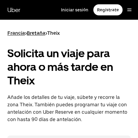
Ir
al
Uber
Iniciar sesión
Regístrate
contenido
principal
Francia
>
Bretaña
>
Theix
Solicita un viaje para
ahora o más tarde en
Theix
Añade los detalles de tu viaje, súbete y recorre la
zona Theix. También puedes programar tu viaje con
antelación con Uber Reserve en cualquier momento
con hasta 90 días de antelación.