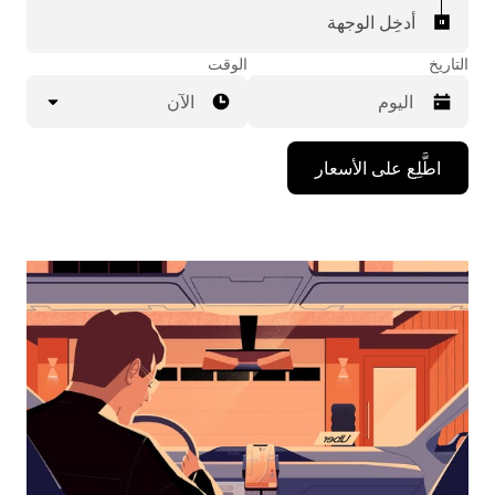
أدخِل الوجهة
التاريخ
الوقت
الآن
اضغط
اطَّلِع على الأسعار
على
مفتاح
السهم
المتجه
للأسفل
لاستخدام
التقويم
واختيار
التاريخ.
اضغط
على
زر
الخروج
لإغلاق
التقويم.