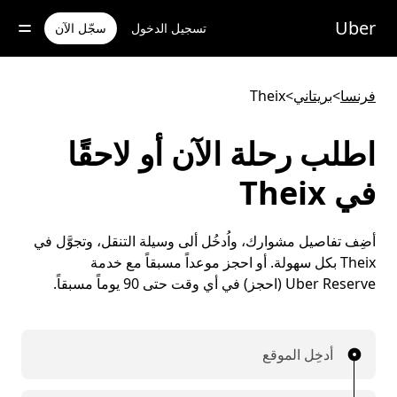
خطٍ
لوصول
Uber
تسجيل الدخول
سجّل الآن
لى
لمحتوى
لرئيسي
فرنسا
>
بريتاني
>
Theix
اطلب رحلة الآن أو لاحقًا
في Theix
أضِف تفاصيل مشوارك، واُدخُل ألى وسيلة التنقل، وتجوَّل في
Theix بكل سهولة. أو احجز موعداً مسبقاً مع خدمة
Uber Reserve (احجز) في أي وقت حتى 90 يوماً مسبقاً.
أدخِل الموقع