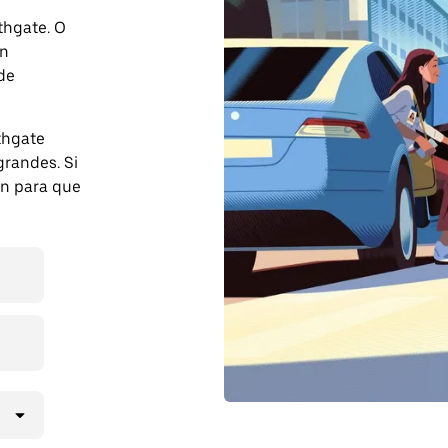
thgate. O
on
 de
thgate
randes. Si
ón para que