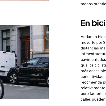
menos práctic
En bic
Andar en bici
moverte por S
distancias má
infraestructu
pavimentados 
que los ciclis
más accesible.
conectividad d
recomienda pla
relativamente l
pero factores 
calles pueden 