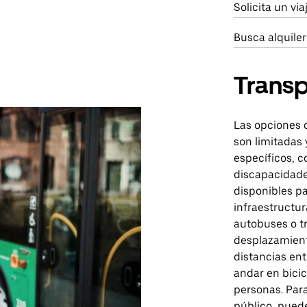
Solicita un vi
Busca alquile
Transp
Las opciones 
son limitadas 
específicos, 
discapacidades
disponibles pa
infraestructu
autobuses o tr
desplazamiento
distancias en
andar en bici
personas. Par
público, puede