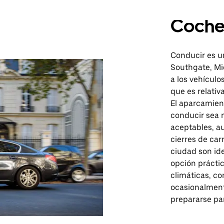
Coch
Conducir es u
Southgate, Mi
a los vehículo
que es relativ
El aparcamient
conducir sea 
aceptables, a
cierres de carr
ciudad son ide
opción prácti
climáticas, co
ocasionalment
prepararse pa