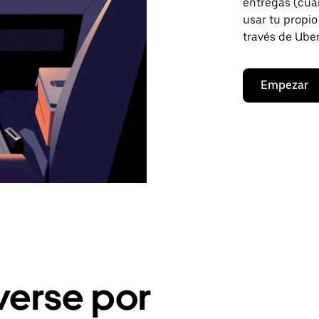
entregas (cua
usar tu propio
través de Uber
Empezar
erse por