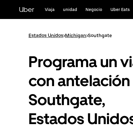
Ir
al
Uber
Viaja
unidad
Negocio
Uber Eats
contenido
principal
Estados Unidos
>
Míchigan
>
Southgate
Programa un vi
con antelación
Southgate,
Estados Unido