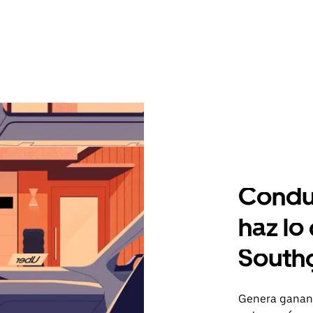
Condu
haz lo
South
Genera gananc