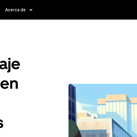
Acerca de
aje
 en
s