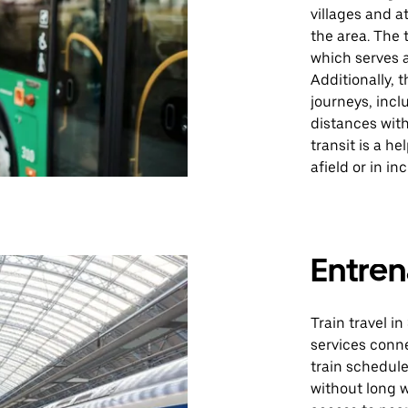
villages and a
the area. The 
which serves a
Additionally, 
journeys, incl
distances with
transit is a h
afield or in i
Entren
Train travel i
services conn
train schedule
without long w