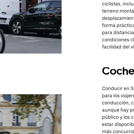
ciclistas, inc
terreno monta
desplazamiento
forma práctic
para distancia
condiciones c
facilidad del vi
Coch
Conducir en S
para los viajer
conducción, c
aunque hay pr
público y los
estar disponib
más concurrida