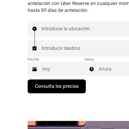
antelación con Uber Reserve en cualquier mo
hasta 90 días de antelación.
Introduce la ubicación
Introducir destino
Fecha
Hora
Ahora
Pulsa
Consulta los precios
la
flecha
hacia
abajo
para
abrir
el
calendario