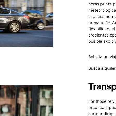
horas punta p
meteorológica
especialmente
precaución. A
flexibilidad, 
crecientes op
posible explor
Solicita un vi
Busca alquile
Transp
For those rely
practical opti
surroundings.