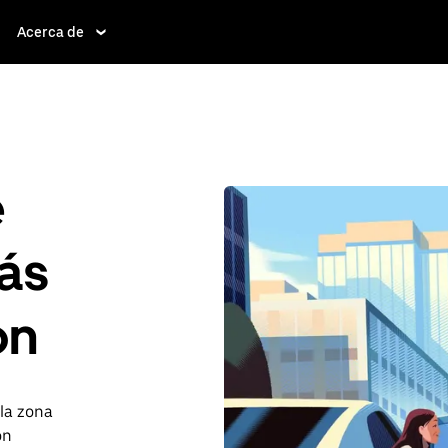
Acerca de
e
ás
on
 la zona
on