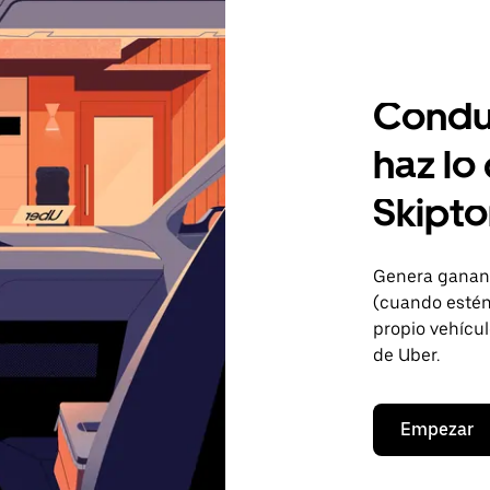
Condu
haz lo
Skipt
Genera gananc
(cuando estén 
propio vehícul
de Uber.
Empezar