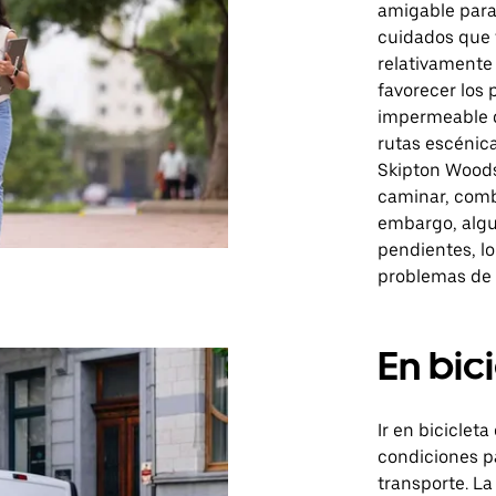
amigable para
cuidados que f
relativamente 
favorecer los 
impermeable d
rutas escénica
Skipton Woods
caminar, comb
embargo, algu
pendientes, l
problemas de 
En bic
Ir en biciclet
condiciones p
transporte. L