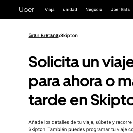
Ir
al
Uber
Viaja
unidad
Negocio
Uber Eats
contenido
principal
Gran Bretaña
>
Skipton
Solicita un viaj
para ahora o m
tarde en Skipt
Añade los detalles de tu viaje, súbete y recorre
Skipton. También puedes programar tu viaje c