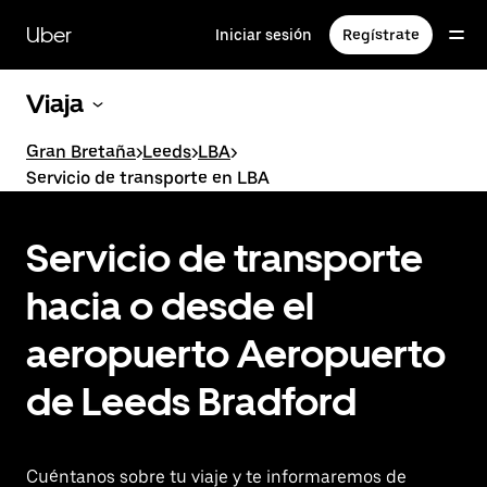
Ir
al
Uber
Iniciar sesión
Regístrate
contenido
principal
Viaja
Gran Bretaña
>
Leeds
>
LBA
>
Servicio de transporte en LBA
Servicio de transporte
hacia o desde el
aeropuerto Aeropuerto
de Leeds Bradford
Cuéntanos sobre tu viaje y te informaremos de