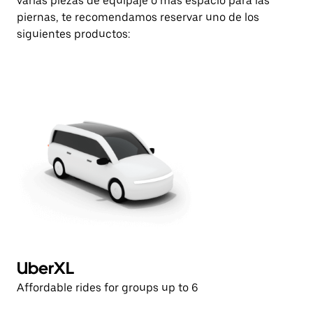
varias piezas de equipaje o más espacio para las
piernas, te recomendamos reservar uno de los
siguientes productos:
UberXL
E
Affordable rides for groups up to 6
Af