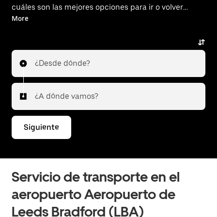
cuáles son las mejores opciones para ir o volver
del aeropuerto.
More
¿Desde dónde?
¿A dónde vamos?
Siguiente
Servicio de transporte en el
aeropuerto Aeropuerto de
Leeds Bradford (LBA)