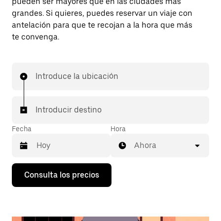
pueden ser mayores que en las ciudades más
grandes. Si quieres, puedes reservar un viaje con
antelación para que te recojan a la hora que más
te convenga.
Introduce la ubicación
Introducir destino
Fecha
Hora
Ahora
Pulsa
Consulta los precios
la
flecha
hacia
abajo
para