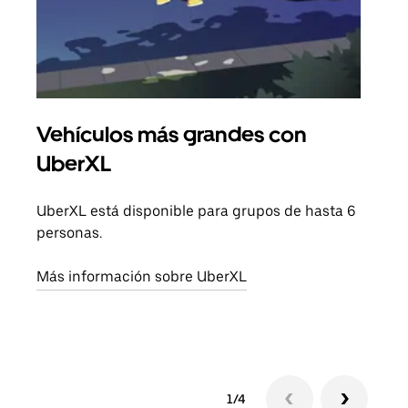
Vehículos más grandes con
Via
UberXL
Cuan
viaj
UberXL está disponible para grupos de hasta 6
prop
personas.
Obté
Más información sobre UberXL
1/4