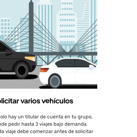
licitar varios vehículos
Uber Shu
solo hay un titular de cuenta en tu grupo,
Nuestra opci
de pedir hasta 3 viajes bajo demanda.
para rutas s
a viaje debe comenzar antes de solicitar
recintos de 