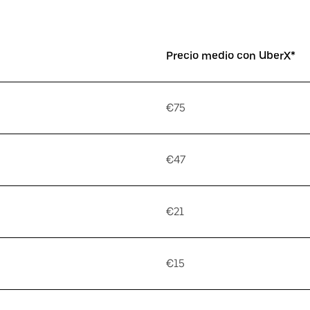
Precio medio con UberX*
€75
€47
€21
€15