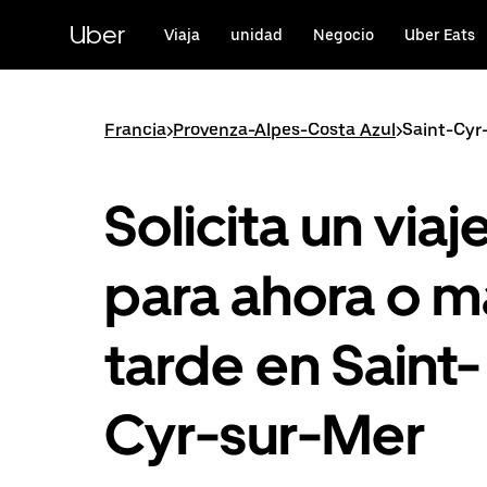
Ir
al
Uber
Viaja
unidad
Negocio
Uber Eats
contenido
principal
Francia
>
Provenza-Alpes-Costa Azul
>
Saint-Cyr
Solicita un viaj
para ahora o m
tarde en Saint-
Cyr-sur-Mer