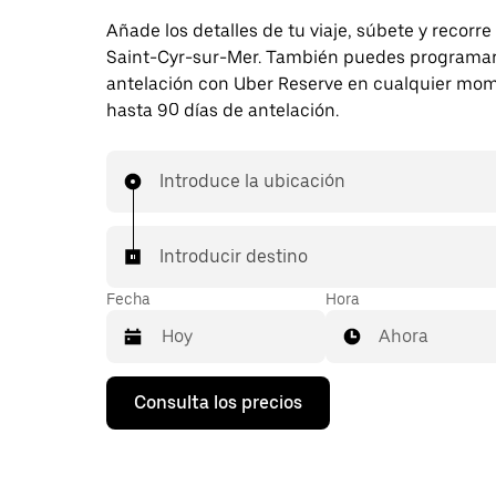
Añade los detalles de tu viaje, súbete y recorre
Saint-Cyr-sur-Mer. También puedes programar 
antelación con Uber Reserve en cualquier mo
hasta 90 días de antelación.
Introduce la ubicación
Introducir destino
Fecha
Hora
Ahora
Pulsa
Consulta los precios
la
flecha
hacia
abajo
para