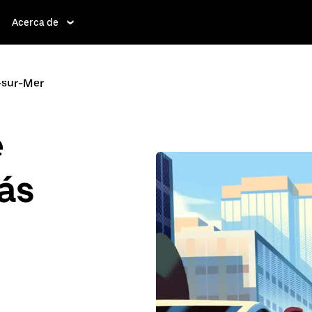
Acerca de
-sur-Mer
e
ás