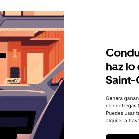
Condu
haz lo
Saint-
Genera gananc
con entregas 
Puedes usar tu
alquiler a trav