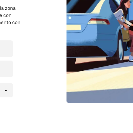
 la zona
e con
mento con