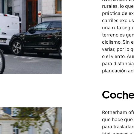
rurales, lo qu
práctica de ex
carriles excl
una ruta segur
terreno es gen
ciclismo. Sin
variar, por lo
o el viento. A
para distancia
planeación adi
Coch
Rotherham ofr
que hace que 
para trasladar
fácil acceso a