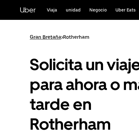
Ir
al
Uber
Viaja
unidad
Negocio
Uber Eats
contenido
principal
Gran Bretaña
>
Rotherham
Solicita un viaj
para ahora o m
tarde en
Rotherham