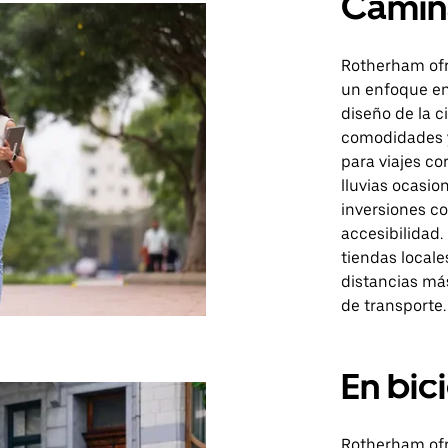
Camin
Rotherham ofr
un enfoque en 
diseño de la c
comodidades y
para viajes co
lluvias ocasio
inversiones c
accesibilidad.
tiendas locale
distancias más
de transporte.
En bic
Rotherham ofr