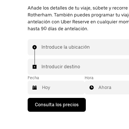
Añade los detalles de tu viaje, súbete y recorre
Rotherham. También puedes programar tu viaj
antelación con Uber Reserve en cualquier mo
hasta 90 días de antelación.
Introduce la ubicación
Introducir destino
Fecha
Hora
Ahora
Pulsa
Consulta los precios
la
flecha
hacia
abajo
para