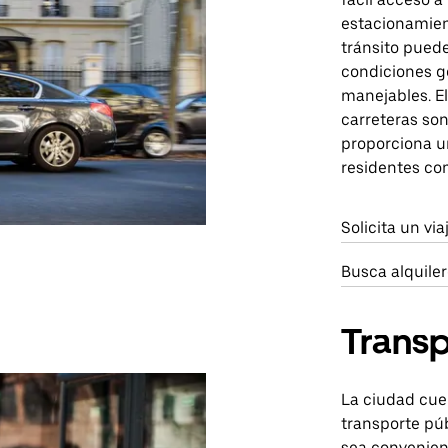
estacionamien
tránsito puede
condiciones g
manejables. El
carreteras son
proporciona u
residentes com
Solicita un vi
Busca alquile
Transp
La ciudad cue
transporte pú
sea convenien