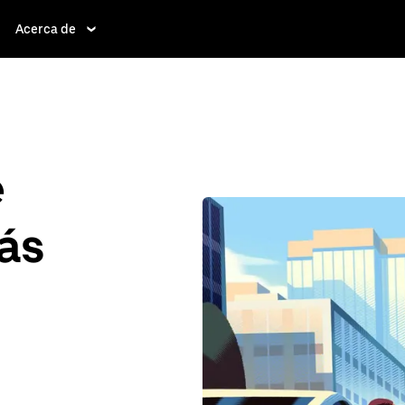
Acerca de
e
ás