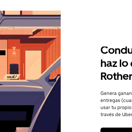
Condu
haz lo
Rothe
Genera gananc
entregas (cua
usar tu propio
través de Uber