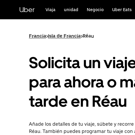
Ir
al
Uber
Viaja
unidad
Negocio
Uber Eats
contenido
principal
Francia
>
Isla de Francia
>
Réau
Solicita un viaj
para ahora o m
tarde en Réau
Añade los detalles de tu viaje, súbete y recorre
Réau. También puedes programar tu viaje con 