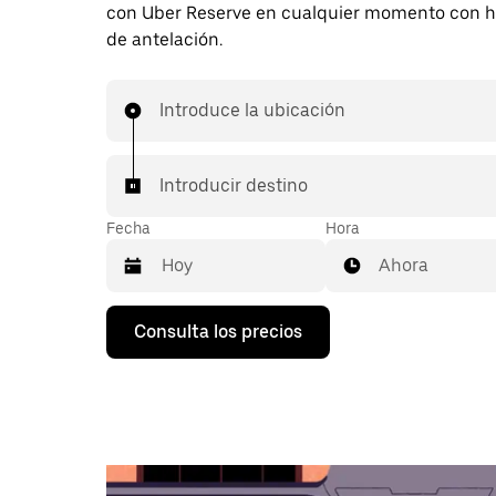
con Uber Reserve en cualquier momento con h
de antelación.
Introduce la ubicación
Introducir destino
Fecha
Hora
Ahora
Pulsa
Consulta los precios
la
flecha
hacia
abajo
para
abrir
el
calendario