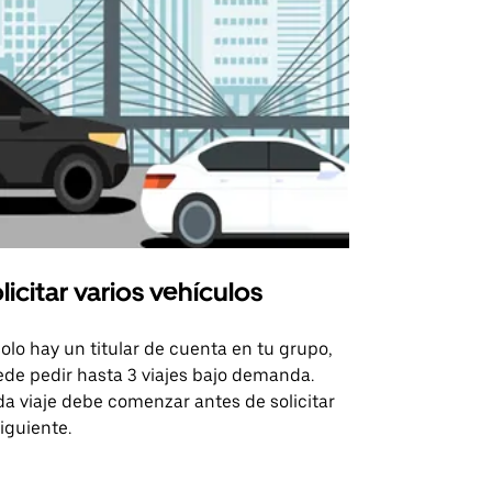
licitar varios vehículos
Uber Shu
solo hay un titular de cuenta en tu grupo,
Nuestra opci
de pedir hasta 3 viajes bajo demanda.
para rutas s
a viaje debe comenzar antes de solicitar
recintos de 
siguiente.
Consulta la d
lanzadera