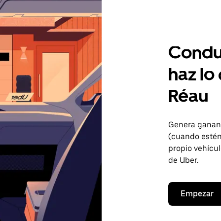
Condu
haz lo
Réau
Genera gananc
(cuando estén 
propio vehícul
de Uber.
Empezar