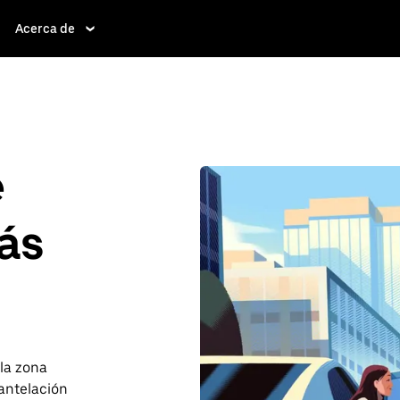
Acerca de
e
ás
 la zona
antelación