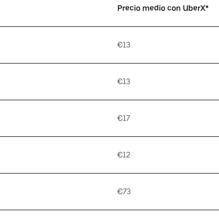
Precio medio con UberX*
€13
€13
€17
€12
€73