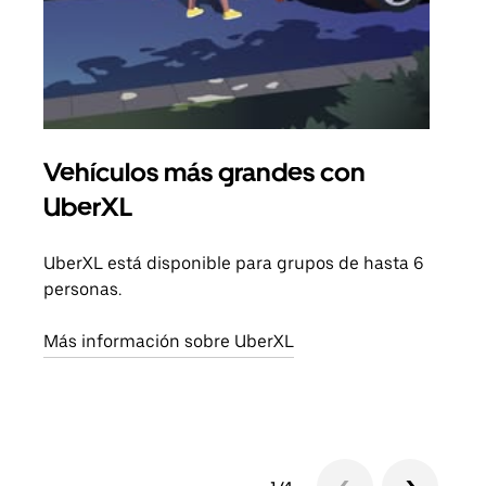
Vehículos más grandes con
Via
UberXL
Cuan
viaj
UberXL está disponible para grupos de hasta 6
prop
personas.
Obté
Más información sobre UberXL