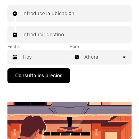
Introduce la ubicación
Introducir destino
Fecha
Hora
Ahora
Pulsa
Consulta los precios
la
flecha
hacia
abajo
para
abrir
el
calendario
y
seleccionar
una