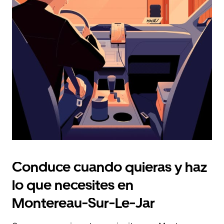
fecha.
Pulsa
el
botón
de
escape
para
cerrar
el
calendario.
Conduce cuando quieras y haz
lo que necesites en
Montereau-Sur-Le-Jar