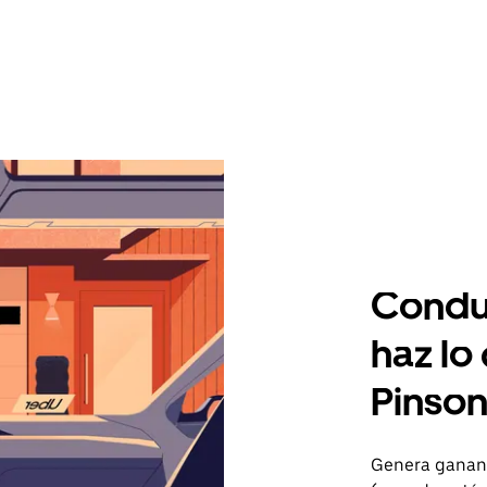
Condu
haz lo
Pinso
Genera gananc