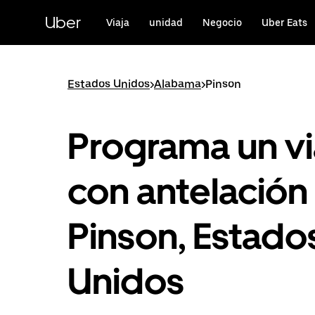
Ir
al
Uber
Viaja
unidad
Negocio
Uber Eats
contenido
principal
Estados Unidos
>
Alabama
>
Pinson
Programa un vi
con antelación
Pinson, Estado
Unidos