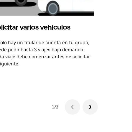
licitar varios vehículos
Uber Shu
solo hay un titular de cuenta en tu grupo,
Nuestra opci
de pedir hasta 3 viajes bajo demanda.
para rutas s
a viaje debe comenzar antes de solicitar
recintos de 
siguiente.
Consulta la d
lanzadera
1/2