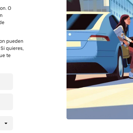
son. O
on
 de
son pueden
Si quieres,
ue te