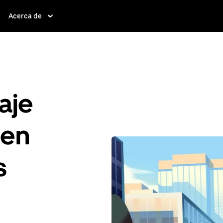
Acerca de
aje
 en
s