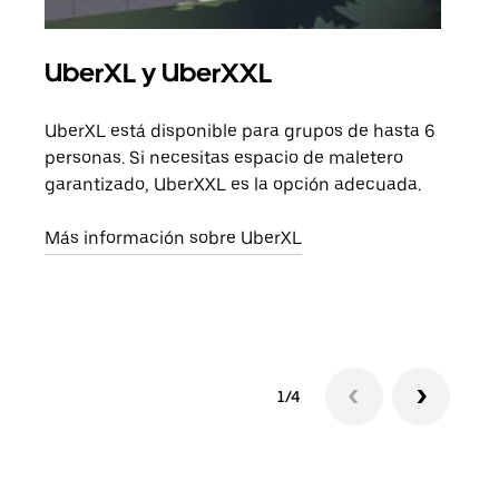
UberXL y UberXXL
Via
UberXL está disponible para grupos de hasta 6
Cuan
personas. Si necesitas espacio de maletero
viaj
garantizado, UberXXL es la opción adecuada.
prop
Más información sobre UberXL
Obté
1/4