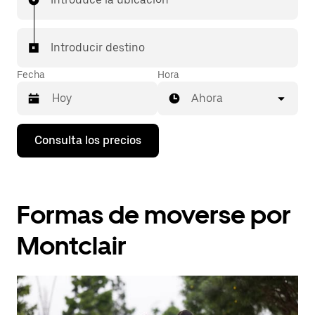
Introducir destino
Fecha
Hora
Ahora
Pulsa
Consulta los precios
la
flecha
hacia
abajo
para
Formas de moverse por
abrir
el
calendario
Montclair
y
seleccionar
una
fecha.
Pulsa
el