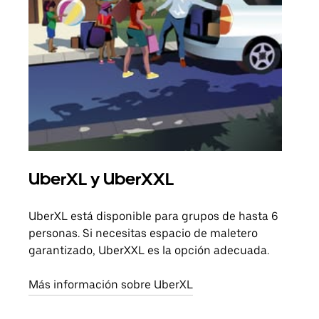
UberXL y UberXXL
Via
UberXL está disponible para grupos de hasta 6
Cuan
personas. Si necesitas espacio de maletero
viaj
garantizado, UberXXL es la opción adecuada.
prop
Más información sobre UberXL
Obté