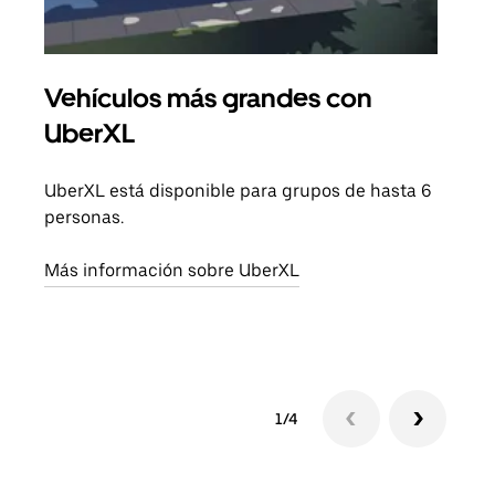
Vehículos más grandes con
Via
UberXL
Cuan
viaj
UberXL está disponible para grupos de hasta 6
prop
personas.
Obté
Más información sobre UberXL
1/4