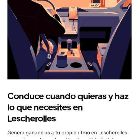
el
botón
de
escape
para
cerrar
el
calendario.
Conduce cuando quieras y haz
lo que necesites en
Lescherolles
Genera ganancias a tu propio ritmo en Lescherolles