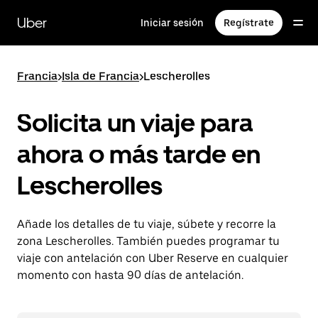
Ir
al
Uber
Iniciar sesión
Regístrate
contenido
principal
Francia
>
Isla de Francia
>
Lescherolles
Solicita un viaje para
ahora o más tarde en
Lescherolles
Añade los detalles de tu viaje, súbete y recorre la
zona Lescherolles. También puedes programar tu
viaje con antelación con Uber Reserve en cualquier
momento con hasta 90 días de antelación.