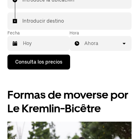
Introducir destino
Fecha
Hora
Ahora
Pulsa
Consulta los precios
la
flecha
hacia
abajo
para
Formas de moverse por
abrir
el
calendario
Le Kremlin-Bicêtre
y
seleccionar
una
fecha.
Pulsa
el