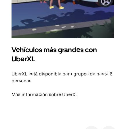
Vehículos más grandes con
Via
UberXL
Cuan
viaj
UberXL está disponible para grupos de hasta 6
prop
personas.
Obté
Más información sobre UberXL