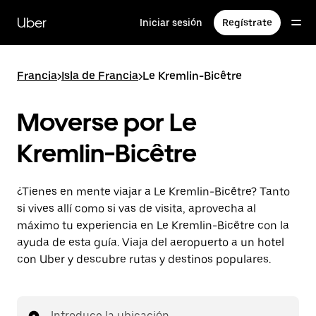
Ir
al
Uber
Iniciar sesión
Regístrate
contenido
principal
Francia
>
Isla de Francia
>
Le Kremlin-Bicêtre
Moverse por Le
Kremlin-Bicêtre
¿Tienes en mente viajar a Le Kremlin-Bicêtre? Tanto
si vives allí como si vas de visita, aprovecha al
máximo tu experiencia en Le Kremlin-Bicêtre con la
ayuda de esta guía. Viaja del aeropuerto a un hotel
con Uber y descubre rutas y destinos populares.
Introduce la ubicación