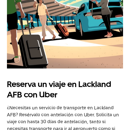
botón
de
escape
para
cerrar
el
calendario.
Reserva un viaje en Lackland
AFB con Uber
¿Necesitas un servicio de transporte en Lackland
AFB? Resérvalo con antelación con Uber. Solicita un
viaje con hasta 30 días de antelación, tanto si
necesitas transporte para ir al aeropuerto como si