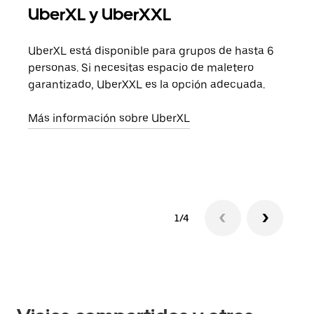
UberXL y UberXXL
Via
UberXL está disponible para grupos de hasta 6
Cuan
personas. Si necesitas espacio de maletero
viaj
garantizado, UberXXL es la opción adecuada.
prop
Más información sobre UberXL
Obté
1/4