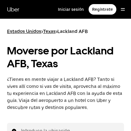
Ir
al
Uber
Iniciar sesión
Regístrate
contenido
principal
Estados Unidos
>
Texas
>
Lackland AFB
Moverse por Lackland
AFB, Texas
¿Tienes en mente viajar a Lackland AFB? Tanto si
vives allí como si vas de visita, aprovecha al máximo
tu experiencia en Lackland AFB con la ayuda de esta
guía. Viaja del aeropuerto a un hotel con Uber y
descubre rutas y destinos populares.
Introduce la ubicación