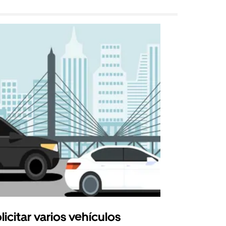
licitar varios vehículos
Uber Shu