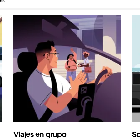
hes
Viajes en grupo
So