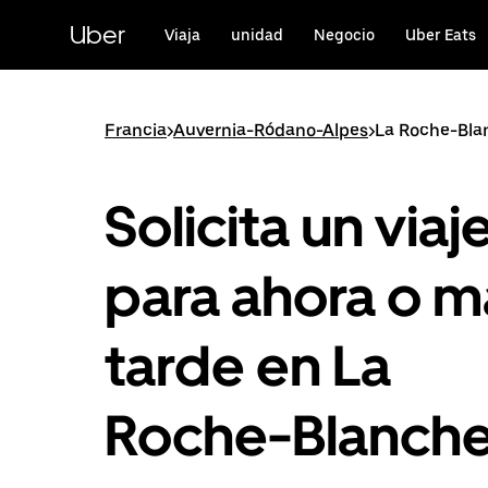
Ir
al
Uber
Viaja
unidad
Negocio
Uber Eats
contenido
principal
Francia
>
Auvernia-Ródano-Alpes
>
La Roche-Bla
Solicita un viaj
para ahora o m
tarde en La
Roche-Blanch