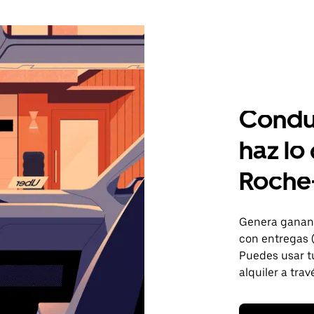
Condu
haz lo
Roche
Genera gananc
con entregas 
Puedes usar tu
alquiler a trav