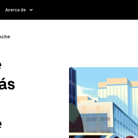
Acerca de
nche
e
ás
e