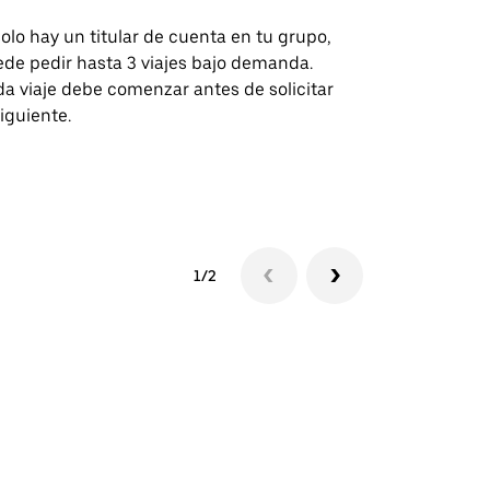
solo hay un titular de cuenta en tu grupo,
Nuestra opci
de pedir hasta 3 viajes bajo demanda.
para rutas s
a viaje debe comenzar antes de solicitar
recintos de 
siguiente.
Consulta la d
lanzadera
1/2