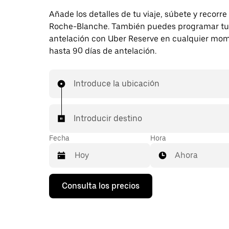
Añade los detalles de tu viaje, súbete y recorre
Roche-Blanche. También puedes programar tu 
antelación con Uber Reserve en cualquier mo
hasta 90 días de antelación.
Introduce la ubicación
Introducir destino
Fecha
Hora
Ahora
Pulsa
Consulta los precios
la
flecha
hacia
abajo
para