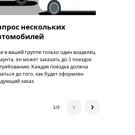
апрос нескольких
Uber Shu
втомобилей
Вариант по
некоторых 
ли в вашей группе только один владелец
определённ
аунта, он может заказать до 3 поездок
мероприяти
 требованию. Каждая поездка должна
аться до того, как будет оформлен
Посмотреть
едующий заказ.
1/2