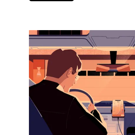
вниз,
чтобы
перейти
к
календарю
и
выбрать
дату.
Чтобы
закрыть
календарь,
нажмите
Esc.