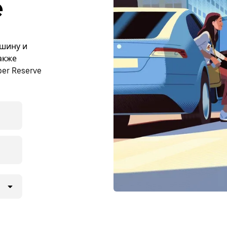
e
ашину и
акже
er Reserve