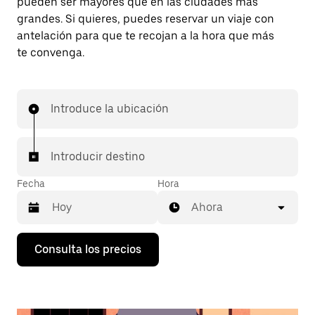
pueden ser mayores que en las ciudades más
grandes. Si quieres, puedes reservar un viaje con
antelación para que te recojan a la hora que más
te convenga.
Introduce la ubicación
Introducir destino
Fecha
Hora
Ahora
Pulsa
Consulta los precios
la
flecha
hacia
abajo
para