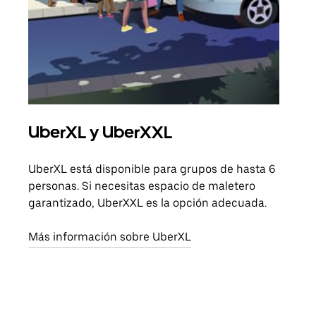
UberXL y UberXXL
Via
UberXL está disponible para grupos de hasta 6
Cuan
personas. Si necesitas espacio de maletero
viaj
garantizado, UberXXL es la opción adecuada.
prop
Más información sobre UberXL
Obté