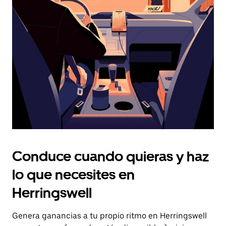
el
botón
de
escape
para
cerrar
el
calendario.
Conduce cuando quieras y haz
lo que necesites en
Herringswell
Genera ganancias a tu propio ritmo en Herringswell