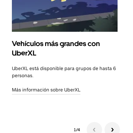
Vehículos más grandes con
Via
UberXL
Cuan
viaj
UberXL está disponible para grupos de hasta 6
prop
personas.
Obté
Más información sobre UberXL
1/4