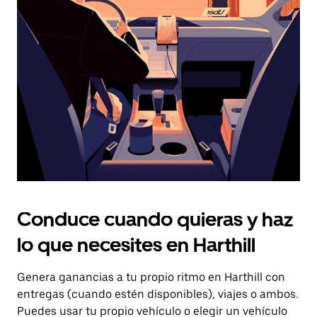
el
botón
de
escape
para
cerrar
el
calendario.
Conduce cuando quieras y haz
lo que necesites en Harthill
Genera ganancias a tu propio ritmo en Harthill con
entregas (cuando estén disponibles), viajes o ambos.
Puedes usar tu propio vehículo o elegir un vehículo