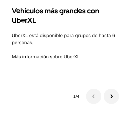
Vehículos más grandes con
Via
UberXL
Cuan
viaj
UberXL está disponible para grupos de hasta 6
prop
personas.
Obté
Más información sobre UberXL
1/4