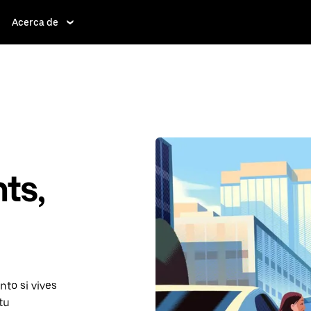
Acerca de
ts,
to si vives
tu