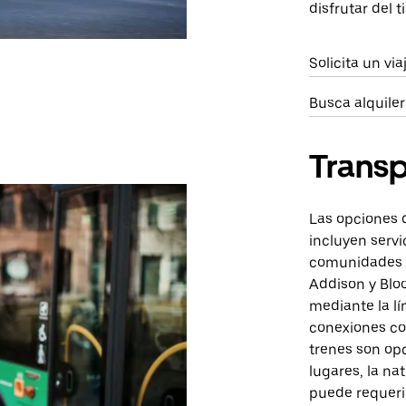
disfrutar del t
Solicita un vi
Busca alquile
Transp
Las opciones 
incluyen serv
comunidades 
Addison y Blo
mediante la lí
conexiones co
trenes son op
lugares, la na
puede requerir