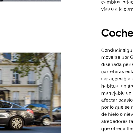
cambios estac
vías o a la co
Coch
Conducir sigu
moverse por Gl
diseñada pens
carreteras es
ser accesible e
habitual en á
manejable en l
afectar ocasi
por lo que se
de hielo o nie
alrededores fa
que ofrece fle