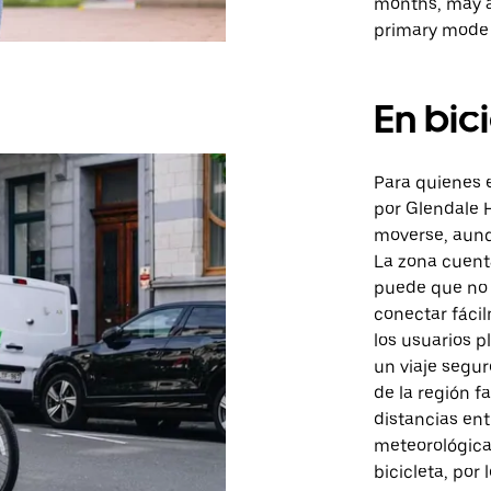
months, may a
primary mode 
En bic
Para quienes 
por Glendale 
moverse, aunq
La zona cuenta
puede que no 
conectar fáci
los usuarios p
un viaje segur
de la región fa
distancias ent
meteorológicas
bicicleta, por