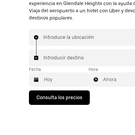
experiencia en Glendale Heights con la ayuda d
Viaja del aeropuerto a un hotel con Uber y des
destinos populares.
Introduce la ubicación
Introducir destino
Fecha
Hora
Ahora
Pulsa
Consulta los precios
la
flecha
hacia
abajo
para
abrir
el