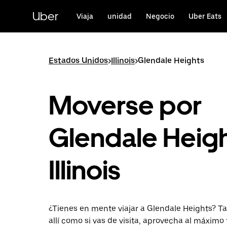
Ir
al
Uber
Viaja
unidad
Negocio
Uber Eats
contenido
principal
Estados Unidos
>
Illinois
>
Glendale Heights
Moverse por
Glendale Heigh
Illinois
¿Tienes en mente viajar a Glendale Heights? Tan
allí como si vas de visita, aprovecha al máximo 