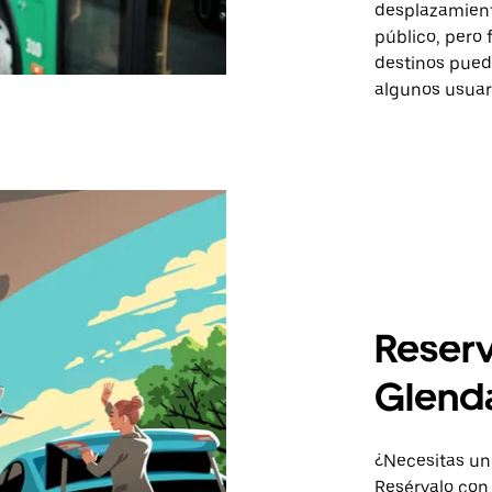
desplazamiento
público, pero 
destinos pued
algunos usuar
Reserv
Glenda
¿Necesitas un
Resérvalo con 