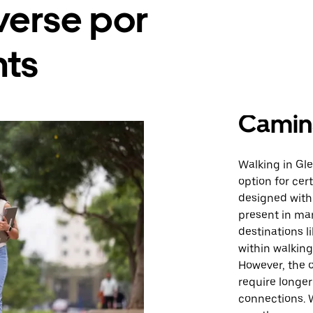
erse por
hts
Camin
Walking in Gle
option for cer
designed with 
present in man
destinations l
within walking
However, the o
require longer
connections. W