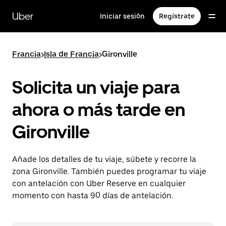
Ir
al
Uber
Iniciar sesión
Regístrate
contenido
principal
Francia
>
Isla de Francia
>
Gironville
Solicita un viaje para
ahora o más tarde en
Gironville
Añade los detalles de tu viaje, súbete y recorre la
zona Gironville. También puedes programar tu viaje
con antelación con Uber Reserve en cualquier
momento con hasta 90 días de antelación.