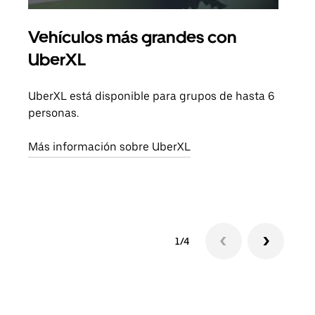
Vehículos más grandes con
Via
UberXL
Cuan
viaj
UberXL está disponible para grupos de hasta 6
prop
personas.
Obté
Más información sobre UberXL
1/4