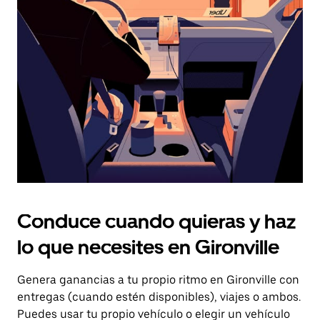
el
botón
de
escape
para
cerrar
el
calendario.
Conduce cuando quieras y haz
lo que necesites en Gironville
Genera ganancias a tu propio ritmo en Gironville con
entregas (cuando estén disponibles), viajes o ambos.
Puedes usar tu propio vehículo o elegir un vehículo