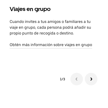
Viajes en grupo
Sol
Cuando invites a tus amigos o familiares a tu
Si s
viaje en grupo, cada persona podrá añadir su
pued
propio punto de recogida o destino.
viaj
sigu
Obtén más información sobre viajes en grupo
1/3