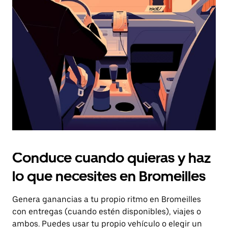
el
botón
de
escape
para
cerrar
el
calendario.
Conduce cuando quieras y haz
lo que necesites en Bromeilles
Genera ganancias a tu propio ritmo en Bromeilles
con entregas (cuando estén disponibles), viajes o
ambos. Puedes usar tu propio vehículo o elegir un