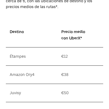
cerca de ti, con las ubicaciones de destino y los
precios medios de las rutas*.
Destino
Precio medio
con UberX*
Étampes
€12
Amazon Ory4
€38
Juvisy
€50