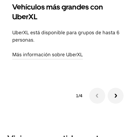
Vehículos más grandes con
Via
UberXL
Cuan
viaj
UberXL está disponible para grupos de hasta 6
prop
personas.
Obté
Más información sobre UberXL
1/4