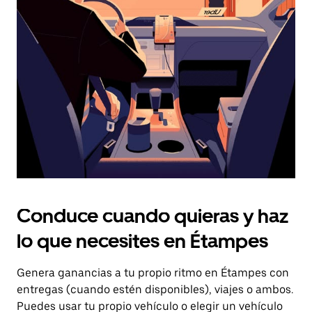
el
botón
de
escape
para
cerrar
el
calendario.
Conduce cuando quieras y haz
lo que necesites en Étampes
Genera ganancias a tu propio ritmo en Étampes con
entregas (cuando estén disponibles), viajes o ambos.
Puedes usar tu propio vehículo o elegir un vehículo