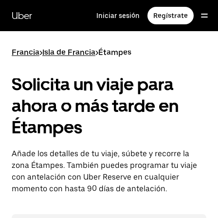
Ir
al
Uber
Iniciar sesión
Regístrate
contenido
principal
Francia
>
Isla de Francia
>
Étampes
Solicita un viaje para
ahora o más tarde en
Étampes
Añade los detalles de tu viaje, súbete y recorre la
zona Étampes. También puedes programar tu viaje
con antelación con Uber Reserve en cualquier
momento con hasta 90 días de antelación.