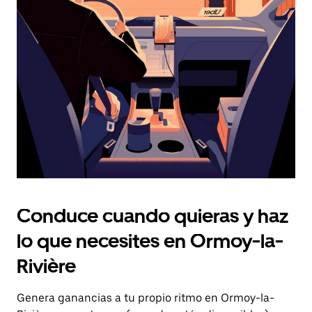
el
botón
de
escape
para
cerrar
el
calendario.
Conduce cuando quieras y haz
lo que necesites en Ormoy-la-
Rivière
Genera ganancias a tu propio ritmo en Ormoy-la-