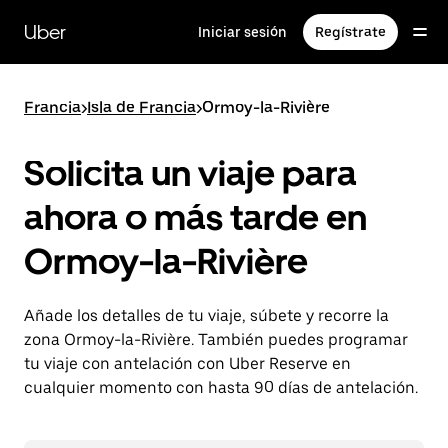
Ir
al
Uber
Iniciar sesión
Regístrate
contenido
principal
Francia
>
Isla de Francia
>
Ormoy-la-Rivière
Solicita un viaje para
ahora o más tarde en
Ormoy-la-Rivière
Añade los detalles de tu viaje, súbete y recorre la
zona Ormoy-la-Rivière. También puedes programar
tu viaje con antelación con Uber Reserve en
cualquier momento con hasta 90 días de antelación.