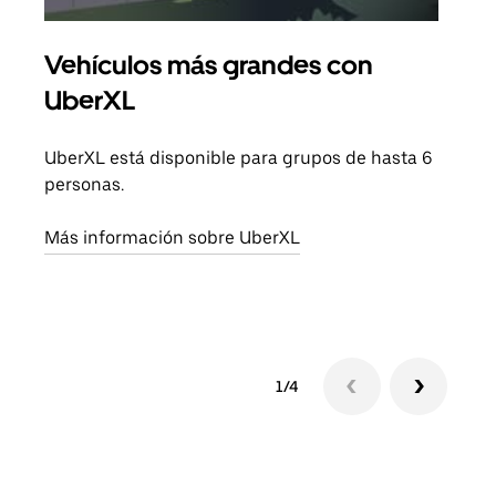
Vehículos más grandes con
Via
UberXL
Cuan
viaj
UberXL está disponible para grupos de hasta 6
prop
personas.
Obté
Más información sobre UberXL
1/4