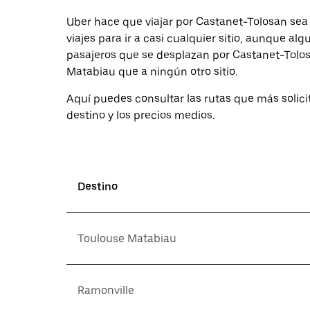
una
fecha.
Uber hace que viajar por Castanet-Tolosan sea 
Pulsa
viajes para ir a casi cualquier sitio, aunque a
el
pasajeros que se desplazan por Castanet-Tolos
botón
de
Matabiau que a ningún otro sitio.
escape
para
Aquí puedes consultar las rutas que más solici
cerrar
destino y los precios medios.
el
calendario.
Destino
Toulouse Matabiau
Ramonville