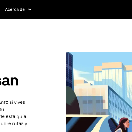
Acerca de
san
nto si vives
tu
de esta guía.
cubre rutas y