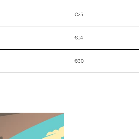
€25
€14
€30