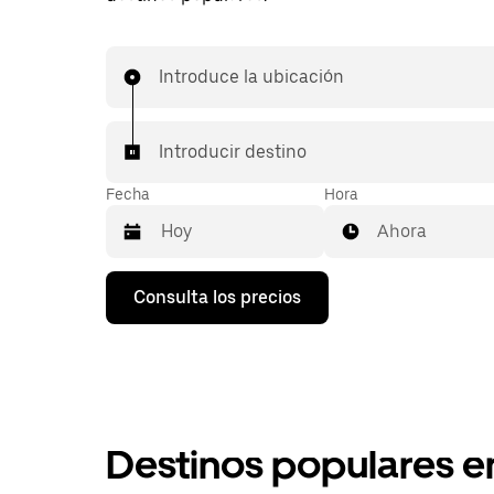
Introduce la ubicación
Introducir destino
Fecha
Hora
Ahora
Pulsa
Consulta los precios
la
flecha
hacia
abajo
para
abrir
el
calendario
Destinos populares e
y
seleccionar