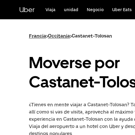
Ir
al
Uber
Viaja
unidad
Negocio
Uber Eats
contenido
principal
Francia
>
Occitania
>
Castanet-Tolosan
Moverse por
Castanet-Tolo
¿Tienes en mente viajar a Castanet-Tolosan? Ta
allí como si vas de visita, aprovecha al máximo 
experiencia en Castanet-Tolosan con la ayuda 
Viaja del aeropuerto a un hotel con Uber y des
destinos populares.