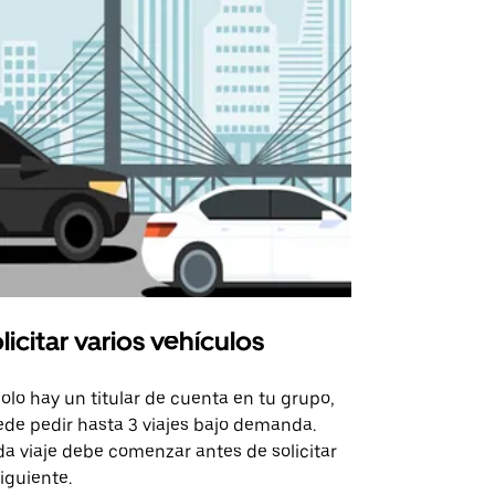
licitar varios vehículos
Uber Shu
solo hay un titular de cuenta en tu grupo,
Nuestra opci
de pedir hasta 3 viajes bajo demanda.
para rutas s
a viaje debe comenzar antes de solicitar
recintos de 
siguiente.